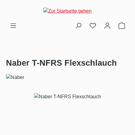
Zum Hauptinhalt springen
Ware
Naber T-NFRS Flexschlauch
Bildergalerie überspringen