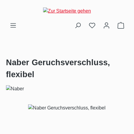
Zum Hauptinhalt springen
Ware
Naber Geruchsverschluss,
flexibel
Bildergalerie überspringen