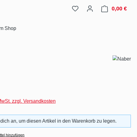
0,00 €
Ware
im Shop
eis:
 MwSt. zzgl. Versandkosten
 dich an, um diesen Artikel in den Warenkorb zu legen.
tel hinzufügen