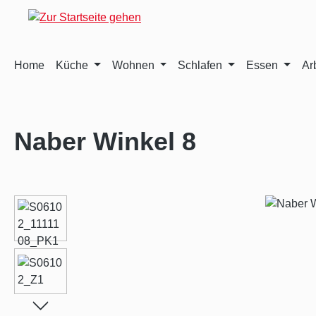
m Hauptinhalt springen
Zur Suche springen
Zur Hauptnavigation springen
Home
Küche
Wohnen
Schlafen
Essen
Ar
Naber Winkel 8
Bildergalerie überspringen