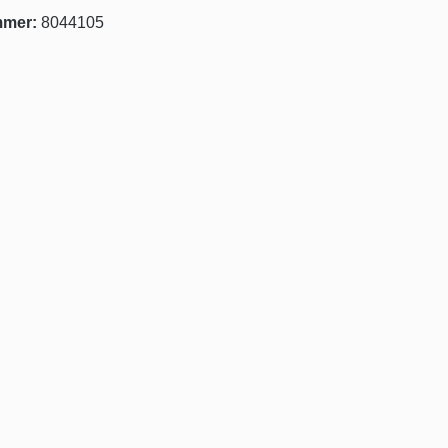
mmer:
8044105