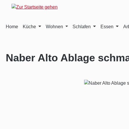
m Hauptinhalt springen
Zur Suche springen
Zur Hauptnavigation springen
Home
Küche
Wohnen
Schlafen
Essen
Ar
Naber Alto Ablage schma
Bildergalerie überspringen