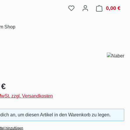
0,00 €
Ware
im Shop
eis:
 €
 MwSt. zzgl. Versandkosten
 dich an, um diesen Artikel in den Warenkorb zu legen.
tel hinzufügen