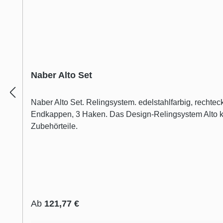
Naber Alto Set
Naber Alto Set. Relingsystem. edelstahlfarbig, rechteckig, Aluminium, Oberfläche edelstahlfarbig gebürstet. H 35 mm, T 17 mm Set bestehend aus:2 Halterungen, 2
Endkappen, 3 Haken. Das Design-Relingsystem Alto kombiniert gradliniges Design in gebürstetem edelstahlfarbigem Aluminium mit hoher Funktionalität und Eleganz der
Zubehörteile.
Regulärer Preis:
Ab
121,77 €