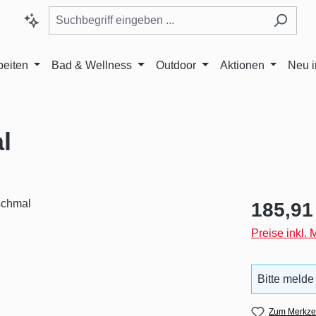
beiten
Bad & Wellness
Outdoor
Aktionen
Neu 
l
Regulärer Pr
185,91
Preise inkl.
Bitte melde
Zum Merkzet