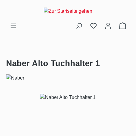
Zum Hauptinhalt springen
Ware
Naber Alto Tuchhalter 1
Bildergalerie überspringen