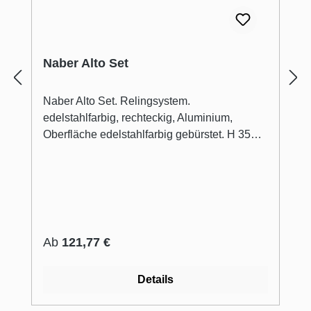
Naber Alto Set
Naber Alto Set. Relingsystem.
edelstahlfarbig, rechteckig, Aluminium,
Oberfläche edelstahlfarbig gebürstet. H 35
mm, T 17 mm Set bestehend aus:2
Halterungen, 2 Endkappen, 3 Haken. Das
Design-Relingsystem Alto kombiniert
gradliniges Design in gebürstetem
edelstahlfarbigem Aluminium mit hoher
Funktionalität und Eleganz der Zubehörteile.
Regulärer Preis:
Ab
121,77 €
Details