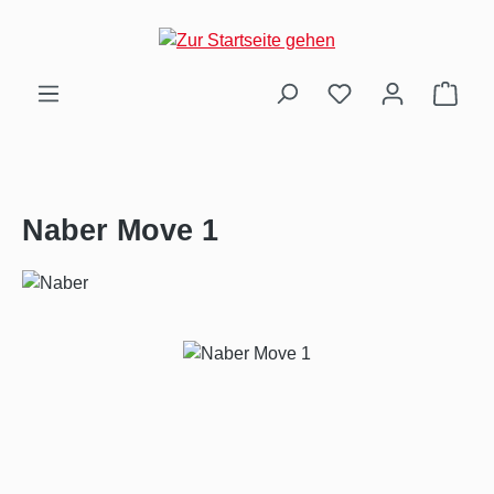
Zum Hauptinhalt springen
Ware
Naber Move 1
Bildergalerie überspringen