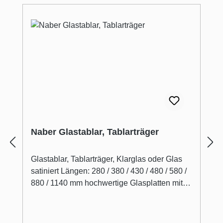
Naber Glastablar, Tablarträger
Glastablar, Tablarträger, Klarglas oder Glas
satiniert Längen: 280 / 380 / 430 / 480 / 580 /
880 / 1140 mm hochwertige Glasplatten mit
polierten Kanten, Stärke 8 mm, Tiefe 200 mm
Optionales Zubehör für Spruzzo (3021132),
Kaiman (3021078), Tucano (3021044), Prior