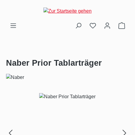
Zum Hauptinhalt springen
Ware
Naber Prior Tablarträger
Bildergalerie überspringen