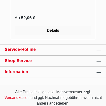
(3021032), Pelikan (3021046), Akro
(3021009)
Regulärer Preis:
Ab
52,06 €
Details
Service-Hotline
Shop Service
Information
Alle Preise inkl. gesetzl. Mehrwertsteuer zzgl.
Versandkosten
und ggf. Nachnahmegebühren, wenn nicht
anders angegeben.