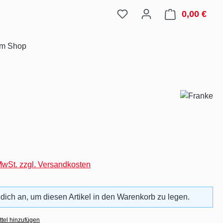
0,00 €
Ware
im Shop
eis:
 MwSt. zzgl. Versandkosten
 dich an, um diesen Artikel in den Warenkorb zu legen.
tel hinzufügen