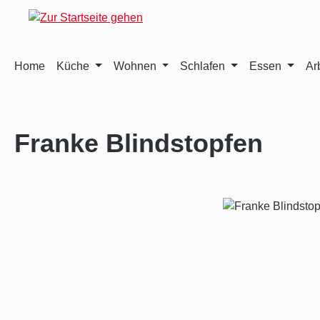
m Hauptinhalt springen
Zur Suche springen
Zur Hauptnavigation springen
Home
Küche
Wohnen
Schlafen
Essen
Ar
Franke Blindstopfen
Bildergalerie überspringen