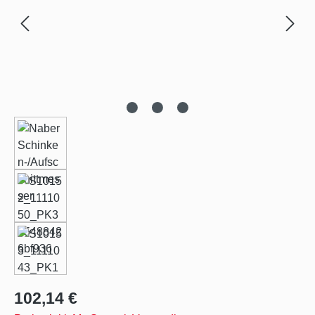
Regulärer Preis:
102,14 €