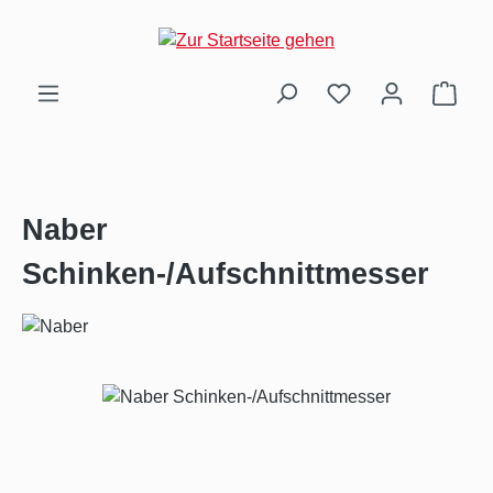
Zum Hauptinhalt springen
Ware
Naber
Schinken-/Aufschnittmesser
Bildergalerie überspringen