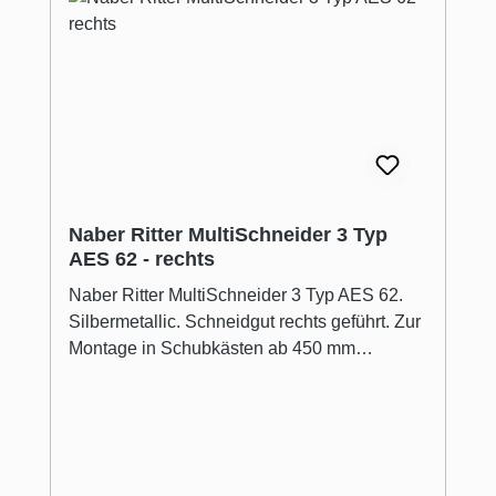
Herstellergarantie (siehe www.ritterwerk.de/
garantiebedingungen)
Naber Ritter MultiSchneider 3 Typ
AES 62 - rechts
Naber Ritter MultiSchneider 3 Typ AES 62.
Silbermetallic. Schneidgut rechts geführt. Zur
Montage in Schubkästen ab 450 mm
Korpusbreite. Voraussetzung: Lichtes
Innenmaß > 342 mm. Steht vor der
Arbeitsplatte. Antrieb: leistungsstarker
Energiesparmotor 230 V, 65 Watt,
Sicherheits-, Moment- und Dauerschalter,