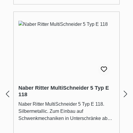
Aufstellbeschlag verriegelt selbsttätig,
Schnittstärkeneinstellung: bis ca. 14 mm,
Einklappsperre bei eingestellter
Schnittstärke, Maße: H 75 x B 342 x T 365
mm, Gewicht: 4,1 kg, Zubehör: Schneidgut-
Auffangschale aus Edelstahl rostfrei,
Haltewinkel für Fingerschutz und Restehalter,
5 Jahre Herstellergarantie (siehe
www.ritterwerk.de/garantiebedingungen)
Naber Ritter MultiSchneider 5 Typ E
118
Naber Ritter MultiSchneider 5 Typ E 118.
Silbermetallic. Zum Einbau auf
Schwenkmechaniken in Unterschränke ab
400 mm Breite, Antrieb: leistungsstarker
Energiesparmotor 230 V, 65 Watt,