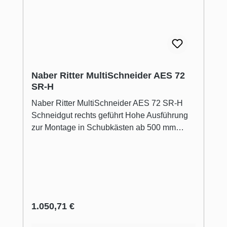
Auffangschale aus Edelstahl rostfrei,
Haltewinkel für Fingerschutz und
Restehalter., 5 Jahre Herstellergarantie
(siehe www.ritterwerk.de/
garantiebedingungen)
Naber Ritter MultiSchneider AES 72
SR-H
Naber Ritter MultiSchneider AES 72 SR-H
Schneidgut rechts geführt Hohe Ausführung
zur Montage in Schubkästen ab 500 mm
Korpusbreite.Voraussetzung: Lichtes
Innenmaß > 392 mm.Steht vor der
Arbeitsplatte. Abstand Schubkastenboden bis
Arbeitsplattenoberkante min. 165 mm, max.
210 mm.Besonders geeignet für grifflose
Küchen oder dickere Arbeitsplatten.
Regulärer Preis:
1.050,71 €
hochwertige Vollmetallausführung Antrieb:
leistungsstarker Energiesparmotor 230 V, 65