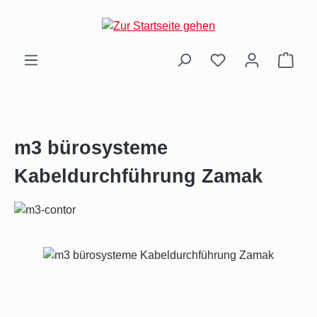
Zum Hauptinhalt springen
Ware
m3 bürosysteme
Kabeldurchführung Zamak
Bildergalerie überspringen