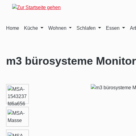
m Hauptinhalt springen
Zur Suche springen
Zur Hauptnavigation springen
Home
Küche
Wohnen
Schlafen
Essen
Ar
m3 bürosysteme Monito
Bildergalerie überspringen