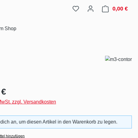
0,00 €
Ware
im Shop
eis:
 €
 MwSt. zzgl. Versandkosten
 dich an, um diesen Artikel in den Warenkorb zu legen.
tel hinzufügen