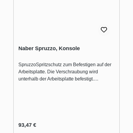
Naber Spruzzo, Konsole
SpruzzoSpritzschutz zum Befestigen auf der
Arbeitsplatte. Die Verschraubung wird
unterhalb der Arbeitsplatte befestigt.
Einsetzbar bei Kochfeldern und Spülen, auch
in der Gastronomie und im Ladenbau. Auch
als Sichtschutz einsetzbar. Konsole.
Spritzschutz. Passend für 8 mm
Glasplattenstärke. Bohr-Ø 6 mm H 200 mm, Ø
20 mm Glastablare separat bestellen
Regulärer Preis:
93,47 €