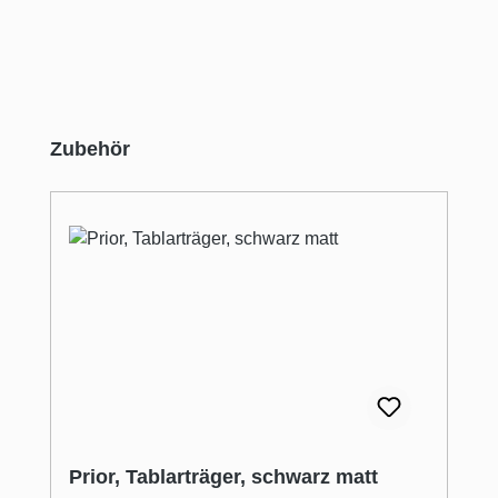
Produktgalerie überspringen
Zubehör
Prior, Tablarträger, schwarz matt