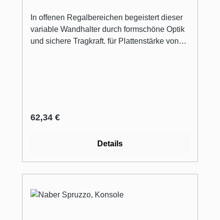
In offenen Regalbereichen begeistert dieser
variable Wandhalter durch formschöne Optik
und sichere Tragkraft. für Plattenstärke von
850 mm Tragkraft ca. 8 kg/Träger bei einer
Tiefe von 320 mm Länge Halter 78
mm lieferbar nur in VE von 2 Stück (Preis pro
VE)
Regulärer Preis:
62,34 €
Details