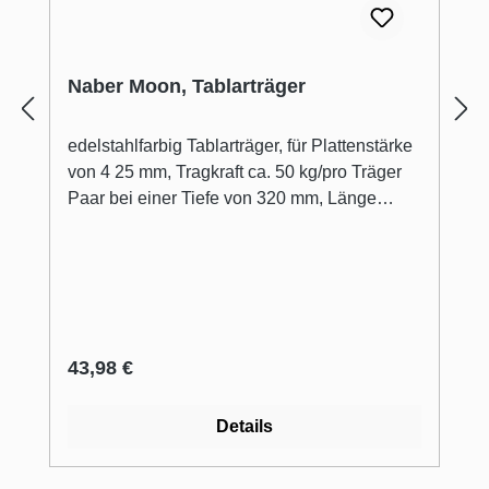
Naber Moon, Tablarträger
edelstahlfarbig Tablarträger, für Plattenstärke
von 4 25 mm, Tragkraft ca. 50 kg/pro Träger
Paar bei einer Tiefe von 320 mm, Länge
Halter 105 mm, nur paarweise lieferbar
Glastablare separat bestellen! Dank der
innovativen Steck-Klemm-Funktion hat der
Tablarträger Moon den Regalboden fest im
Griff und lässt ihn stilvoll an der Wand
schweben. Dieser Regalbodenträger bietet
Regulärer Preis:
43,98 €
Befestigungsmöglichkeiten für 425 mm starke
Böden.
Details