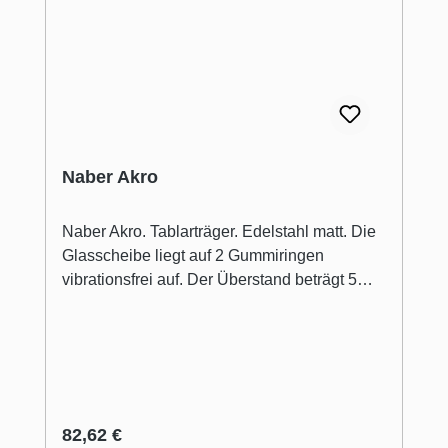
Naber Akro
Naber Akro. Tablarträger. Edelstahl matt. Die
Glasscheibe liegt auf 2 Gummiringen
vibrationsfrei auf. Der Überstand beträgt 5
mm. Tiefe: 200 mm, Tragkraft: ca. 85 kg/qm
Glastablar bei gleichmäßig verteilter Last.
Maximalabstand der Träger: 700 mm, nur
paarweise lieferbar (Preis pro Paar).
Wandbefestigung mit Dübel Glastablare
separat bestellen!
Regulärer Preis:
82,62 €