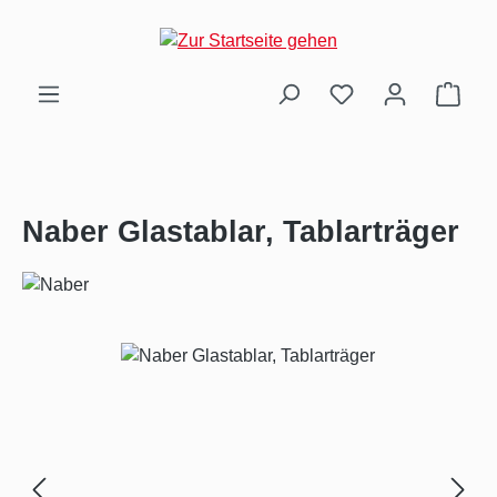
Zum Hauptinhalt springen
Ware
Naber Glastablar, Tablarträger
Bildergalerie überspringen