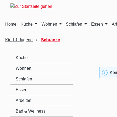
m Hauptinhalt springen
Zur Suche springen
Zur Hauptnavigation springen
Home
Küche
Wohnen
Schlafen
Essen
Ar
Kind & Jugend
Schränke
Küche
Wohnen
Kei
Schlafen
Essen
Arbeiten
Bad & Wellness