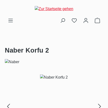
Zum Hauptinhalt springen
Ware
Naber Korfu 2
Bildergalerie überspringen