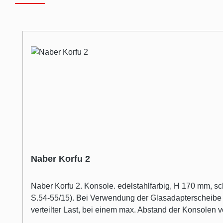
Produktgalerie überspringen
Naber Korfu 2
Naber Korfu 2. Konsole. edelstahlfarbig, H 170 mm, schräg, filigrane Ausführung aus Flachstahl 60 x 10 mm. passend zur Kufe (siehe separaten Tablon®- Spezialkatalog,
S.54-55/15). Bei Verwendung der Glasadapterscheibe (
verteilter Last, bei einem max. Abstand der Konsole