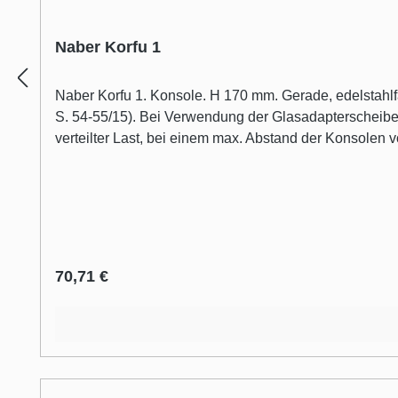
Naber Korfu 1
Naber Korfu 1. Konsole. H 170 mm. Gerade, edelstahlfarbig Filigrane Ausführung aus Flachstahl 60 x 10 mm. Passend zur Kufe (siehe separaten Tablon®- Spezialkatalog,
S. 54-55/15). Bei Verwendung der Glasadapterscheibe (
verteilter Last, bei einem max. Abstand der Konsole
Regulärer Preis:
70,71 €