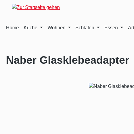
m Hauptinhalt springen
Zur Suche springen
Zur Hauptnavigation springen
Home
Küche
Wohnen
Schlafen
Essen
Ar
Naber Glasklebeadapter
Bildergalerie überspringen