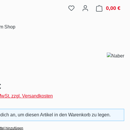
0,00 €
Ware
im Shop
eis:
€
 MwSt. zzgl. Versandkosten
 dich an, um diesen Artikel in den Warenkorb zu legen.
tel hinzufügen