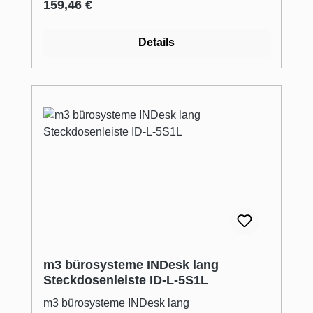
Regulärer Preis:
159,46 €
Details
m3 bürosysteme INDesk lang
Steckdosenleiste ID-L-5S1L
m3 bürosysteme INDesk lang