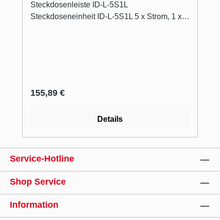
Steckdosenleiste ID-L-5S1L
Steckdoseneinheit ID-L-5S1L 5 x Strom, 1 x
leer
Regulärer Preis:
155,89 €
Details
Service-Hotline
Shop Service
Information