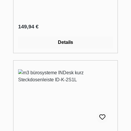
Regulärer Preis:
149,94 €
Details