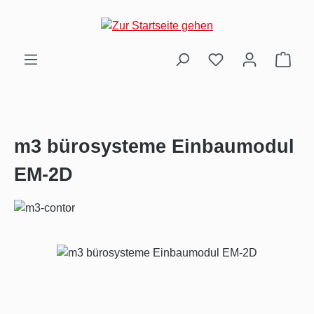
Zum Hauptinhalt springen
Ware
m3 bürosysteme Einbaumodul
EM-2D
Bildergalerie überspringen