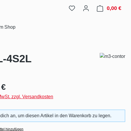
0,00 €
Ware
im Shop
L-4S2L
eis:
 €
 MwSt. zzgl. Versandkosten
 dich an, um diesen Artikel in den Warenkorb zu legen.
tel hinzufügen