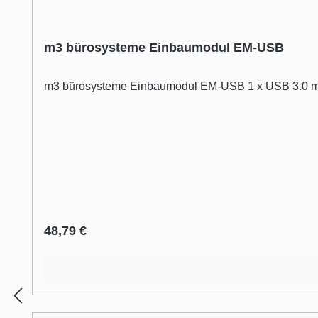
m3 bürosysteme Einbaumodul EM-USB
m3 bürosysteme Einbaumodul EM-USB 1 x USB 3.0 m
Regulärer Preis:
48,79 €