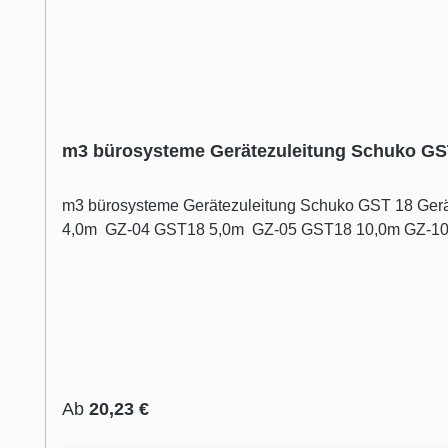
m3 bürosysteme Gerätezuleitung Schuko G
m3 bürosysteme Gerätezuleitung Schuko GST 18 Gerätezuleitung Schuko - erhält
4,0m GZ-04 GST18 5,0m GZ-05 GST18 10,0m GZ-1
Regulärer Preis:
Ab
20,23 €