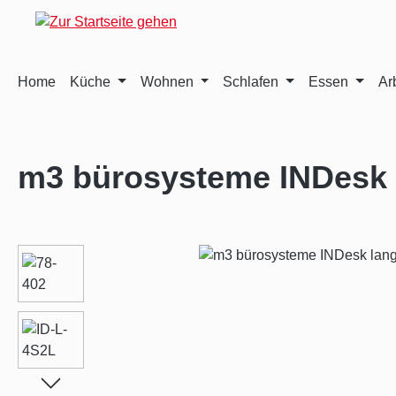
m Hauptinhalt springen
Zur Suche springen
Zur Hauptnavigation springen
Home
Küche
Wohnen
Schlafen
Essen
Ar
m3 bürosysteme INDesk l
Bildergalerie überspringen