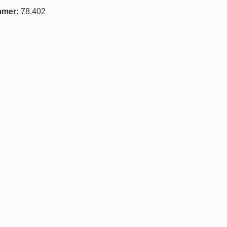
mmer:
78.402