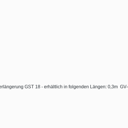
ich in folgenden Längen: 0,3m GV-00 GST18 1,0m GV-01 GST18 2,0m GV-02 GST18