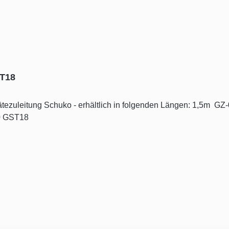
ST18
lich in folgenden Längen: 1,5m GZ-01 GST18 2,0m GZ-02 GST18 3,0m GZ-03 GST18
0 GST18